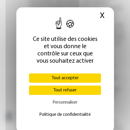
X
Masque
Ce site utilise des cookies
et vous donne le
contrôle sur ceux que
vous souhaitez activer
Tout accepter
Tout refuser
Personnaliser
Politique de confidentialité