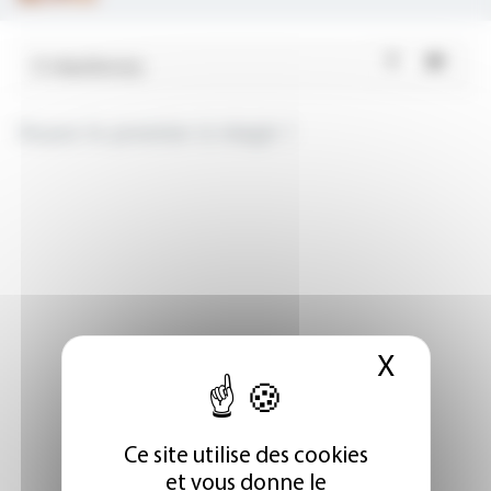
X
Masque
Ce site utilise des cookies
et vous donne le