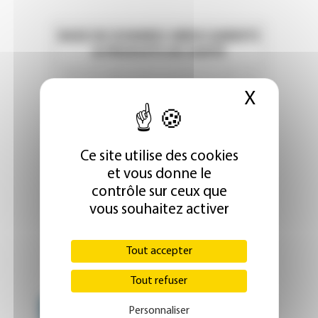
X
Masque
Ce site utilise des cookies
et vous donne le
contrôle sur ceux que
vous souhaitez activer
Tout accepter
Tout refuser
Emploi 
OFFRES D'EMPLOI
Personnaliser