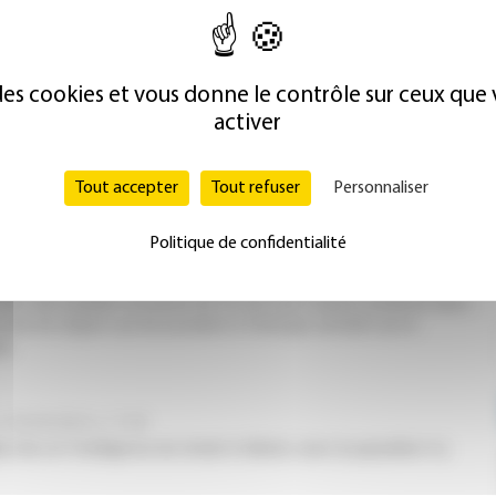
e des cookies et vous donne le contrôle sur ceux que
activer
Tout accepter
Tout refuser
Personnaliser
Politique de confidentialité