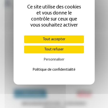
Ce site utilise des cookies
et vous donne le
contrôle sur ceux que
vous souhaitez activer
Tout accepter
Tout refuser
Personnaliser
Politique de confidentialité
Emploi 
OFFRES D'EMPLOI
MISSION EN UROLOGIE - CH DE RODEZ