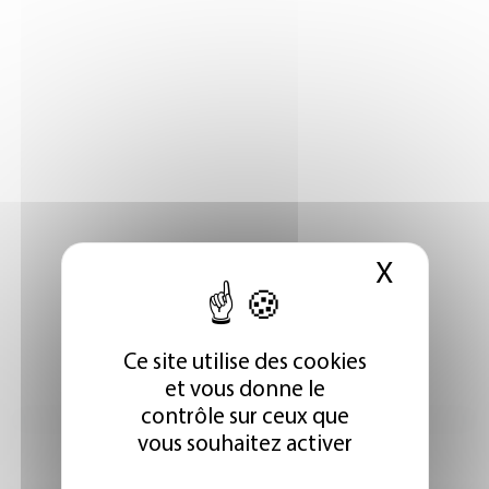
X
Masque
Ce site utilise des cookies
et vous donne le
contrôle sur ceux que
vous souhaitez activer