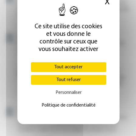
X
Masque
Ce site utilise des cookies
et vous donne le
contrôle sur ceux que
vous souhaitez activer
Tout accepter
Tout refuser
Personnaliser
Politique de confidentialité